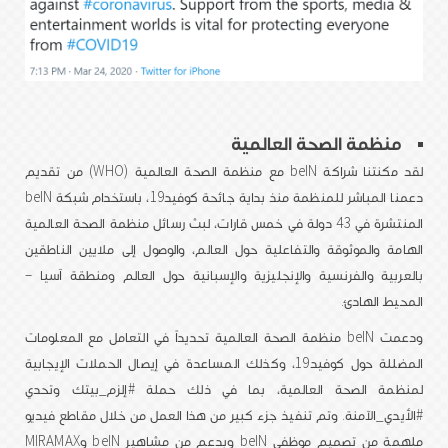
منظمة الصحة العالمية
لقد مكنتنا شراكة beIN مع منظمة الصحة العالمية (WHO) من تقديم
دعمنا المباشر للمنظمة منذ بداية جائحة كوفيد19، باستخدام شبكة beIN
المنتشرة في 43 دولة في خمس قارات، لبث رسائل منظمة الصحة العالمية
الهامة والموثوقة والتفاعلية حول العالم، والوصول إلى ملايين الناطقين
بالعربية والفرنسية والإنجليزية والإسبانية حول العالم ومنطقة آسيا –
المحيط الهادئ.
ودعمت beIN منظمة الصحة العالمية تحديداً في التعامل مع المعلومات
المضللة حول كوفيد19، وكذلك المساعدة في إيصال الحملات الإيجابية
لمنظمة الصحة العالمية، بما في ذلك حملة #إلزم_بيتك وتحدي
#الأيدي_الآمنة. وتم تنفيذ جزء كبير من هذا العمل من خلال مقاطع فيديو
ملهمة من تصميم موظفي beIN وبدعم من مشاهير beIN وMIRAMAX