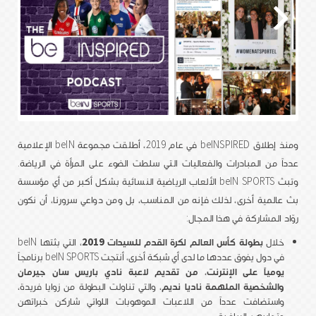
ومنذ إطلاق beINSPIRED في عام 2019، أطلقت مجموعة beIN الإعلامية
عدداً من المبادرات والفعاليات التي سلطت الضوء على المرأة في الرياضة.
وتبث beIN SPORTS الألعاب الرياضية النسائية بشكل أكبر من أي مؤسسة
بث عالمية أخرى، لذلك فإنه من المناسب، بل ومن دواعي سرورنا، أن نكون
روّاد المشاركة في هذا المجال:
خلال
بطولة كأس العالم لكرة القدم للسيدات 2019
، التي بثتها beIN
في دول يفوق عددها ما لدى أي شبكة أخرى، أنتجت beIN SPORTS برنامجاً
يومياً على الإنترنت، من تقديم لاعبة نادي باريس سان جيرمان
والشخصية الملهمة ناديا نديم
، والتي تناولت البطولة من زوايا فريدة،
واستضافت عدداً من اللاعبات الموهوبات اللواتي شاركن خبراتهن
وتجاربهن الرياضية.