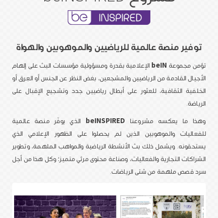
توفير منصة عالمية للرياضيين والموهوبين والهواة
تؤمن مجموعة
beIN
الإعلامية بقدرة ومسؤولية مؤسسات البث على إلهام
الأجيال القادمة من الرياضيين والمشجعين، بغض النظر عن الجنس أو العِرق أو
الخلفية الثقافية، للعثور على أبطال رياضيين جدد وتشجيع الإقبال على
الرياضة.
وهذا ما يعكسه مشروعنا
beINSPIRED
الذي يوفّر منصة عالمية
للفعاليات والموهوبين الذين لم يحصلوا على الظهور الإعلامي الذي
يستحقونه. ويشمل ذلك بث الأنشطة الرياضية والمواهب الملهمة، وتطوير
الشراكات التجارية والفعاليات، وصناعة محتوى مرئي متميز؛ وكل هذا من أجل
سرد قصص ملهمة من شتى الرياضات.