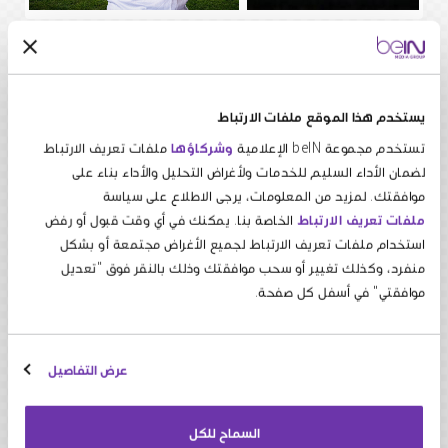
.
يستخدم هذا الموقع ملفات الارتباط
تستخدم مجموعة beIN الإعلامية
وشركاؤها
ملفات تعريف الارتباط
الأمم المتحدة والشراكات
لضمان الأداء السليم للخدمات ولأغراض التحليل والأداء بناء على
الإنسانية
موافقتك. لمزيد من المعلومات، يرجى الاطلاع على سياسة
ملفات تعريف الارتباط
الخاصة بنا. يمكنك في أي وقت قبول أو رفض
استخدام ملفات تعريف الارتباط لجميع الأغراض مجتمعة أو بشكل
منفرد، وكذلك تغيير أو سحب موافقتك وذلك بالنقر فوق "تعديل
دعم منظمة الصحة العالمية والمجلس التنفيذي
موافقتي" في أسفل كل صفحة.
لتحالف العمل الإنساني العالمي وغيرهما في مشاريع
الصالح العام
تفخر مجموعة beIN الإعلامية بدعمها لمختلف منظمات الأمم المتحدة في
عرض التفاصيل
مجموعة من المشاريع الإنسانية والسياسات العامة العالمية والإقليمية
والمحلية. ونحن نسعى جاهدين لوضع تنمية المجتمع والتعاون الدولي في
السماح للكل
طليعة أنشطتنا التجارية.