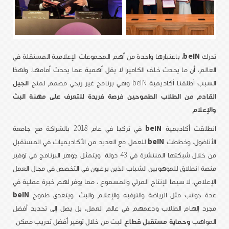
تدرك
beIN
، باعتبارها واحدة من أهم المجموعات الإعلامية المستقلة في
العالم، أن ما يحدث خلف الكاميرا لا يقل أهمية عما يحدث أمامها. ولهذا
السبب أطلقنا أكاديمية beIN وهي برنامج غير ربحي مصمم لمنح
الجيل
القادم من الطلاب الطموحين فرصة فريدة للتعرف على مهنة البث
والإعلام
.
انطلقت أكاديمية
beIN
في تركيا في عام 2018 بالشراكة مع جامعة
الأناضول، وخططت
beIN
للعمل مع العديد من الأكاديميات في المستقبل
من خلال شبكتها المنتشرة في 43 دولة. ويتمثل جوهر البرنامج في توفير
منصة انطلاق للموهوبين الشباب الذين يرغبون في التخصص في مجال العمل
الإعلامي، لا سيما الإنتاج المرئي والمسموع ، مما يوفر لهم خبرة عملية في
عدة جوانب مثل الرياضة والترفيه والإعلام والبث. ويتعدى طموح
beIN
مجرد إلهام الطلاب ودعمهم في عالم العمل، بل يصل إلى تحديد أفضل
المواهب
وحماية مستقبل قطاع
البث من خلال توفير أفضل تدريب ممكن.