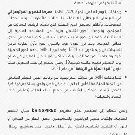
استثنائية رغم الظروف الصعبة.
واحتفالاً باليوم العالمي للمرأة 2020، نظمنا
معرضاً للتصوير الفوتوغرافي
في البرلمان البريطاني
للاحتفاء باللاعبات والأيقونات والمشجعات
الطموحات. وأظهر المعرض الدور المحفز الذي تلعبه الرياضة النسائية في
المجتمع، وتنوعت الصور لتشمل مزيجاً من المشاهد العادية إلى
الاستثنائية، فقد ترى صور فتيات صغيرات يلعبن كرة القدم في إحدى
حدائق الدوحة، وقد ترى صورة مود واتسون تفوز بأول بطولة فردي
للسيدات في ويمبلدون عام 1884. وقد تبرع لـ beIN بهذه الصور المميزة
أفراد ومنظمات من مختلف الرياضات. لكن تقرر تأجيل المعرض في صباح
يوم الافتتاح نتيجة جائحة كوفيد19، ونحن نتطلع إلى عقد المعرض تحت
عنوان “
قوة المرأة في الرياضة
” في عام 2021.
كما دخلت beIN في شراكة استراتيجية مع برنامج الجيل المبهر المنبثق
من اللجنة المنظمة لكأس العالم 2022 في قطر، والذي يستخدم قوة كرة
القدم لتثقيف وتمكين الشباب في جميع أنحاء العالم (بما في ذلك
النساء والفتيات).
ونحن نتطلع إلى استثمار نجاح مشروع
beINSPIRED
خلال الأشهر
المقبلة، وإلهام جميع الرياضيين والمشجعين، بغض النظر عن الجنس أو
العِرق أو الخلفية الثقافية، للعثور على أبطال رياضيين جدد وتشجيع الإقبال
على الرياضة.