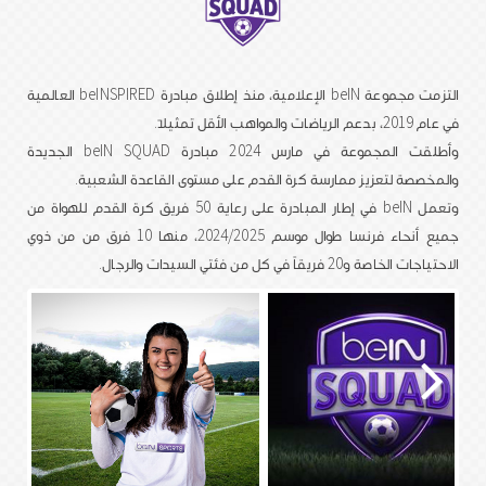
التزمت مجموعة beIN الإعلامية، منذ إطلاق مبادرة beINSPIRED العالمية
في عام 2019، بدعم الرياضات والمواهب الأقل تمثيلاً.
وأطلقت المجموعة في مارس 2024 مبادرة beIN SQUAD الجديدة
والمخصصة لتعزيز ممارسة كرة القدم على مستوى القاعدة الشعبية.
وتعمل beIN في إطار المبادرة على رعاية 50 فريق كرة القدم للهواة من
جميع أنحاء فرنسا طوال موسم 2024/2025، منها 10 فرق من من ذوي
الاحتياجات الخاصة و20 فريقاً في كل من فئتي السيدات والرجال.