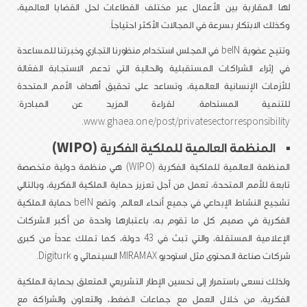
لها المقاربة بين الأعمال عبر مختلف القطاعات لحل القضايا العالمية،
وكذلك الابتكار بسرعة في المجالات الأكثر احتياجاً.
وتتيح عضوية beIN في المجلس استخدام منظورنا التجاري وخبرتنا للمساعدة
في إثراء الشراكات المستقبلية والحالية التي تدعم الاستجابة الفعّالة
للأزمات الإنسانية العالمية، وتساعد على تحقيق أهداف الأمم المتحدة
للتنمية المستدامة. لقراءة المزيد عن المبادرة:
.
www.ghaea.one/post/privatesectorresponsibility
المنظمة العالمية للملكية الفكرية (WIPO)
المنظمة العالمية للملكية الفكرية (WIPO) هي منظمة دولية متخصصة
تابعة للأمم المتحدة، تعمل من أجل تعزيز حماية الملكية الفكرية، وبالتالي
تشجيع النشاط الإبداعي في جميع أنحاء العالم. وتضع beIN حماية الملكية
الفكرية في صميم كل ما تقوم به، باعتبارها واحدة من أكبر الشركات
الإعلامية المستقلة، والتي تبث في 43 دولة، كما تملك عدداً من كبرى
شركات صناعة المحتوى مثل استوديو MIRAMAX السينمائي و Digiturk.
ولذلك نسعى باستمرار إلى تحسين الإطار التشريعي المتعلق بحماية الملكية
الفكرية، من خلال العمل مع جماعات الضغط، والتعاون والشراكة مع