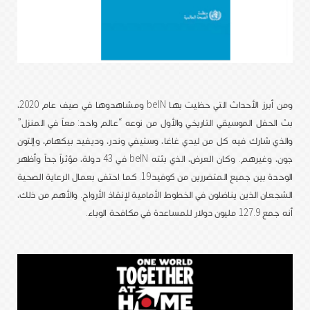
ومن أبرز الأحداث التي حظيت بها beIN ومشاهدوها في صيف عام 2020،
بث الحفل الموسيقي التاريخي والأول من نوعه “عالم واحد: معاً في المنزل”
والذي شارك فيه كل من ليدي غاغا، وستيفي وندر، وديفيد بيكهام، وإلتون
جون، وغيرهم. وكان العرض، الذي بثته beIN في 43 دولة، مؤثراً جداً وأظهر
الوحدة بين جميع المتضررين من كوفيد19. كما احتفى بعمال الرعاية الصحية
الشجعان الذين يناضلون في الخطوط الأمامية لإنقاذ الأرواح. والأهم من ذلك،
أنه جمع 127.9 مليون دولار للمساعدة في مكافحة الوباء.