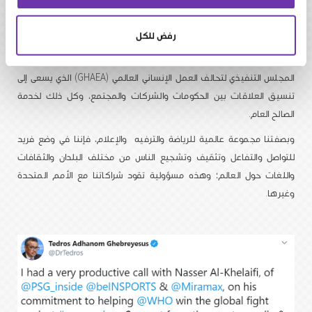
خلال عام 2020، ركزنا دعمنا بشكل عاجل على مساعدة منظمة الصحة
رفض للكل
العالمية في استجابتها العالمية لوباء كوفيد19. ومع ذلك، فنحن فخورون
أيضاً بكوننا شركاء وداعمين لمنظمات الأمم المتحدة الأخرى، بما في ذلك
المجلس التنفيذي لتحالف العمل الإنساني العالمي (GHAEA) الذي يسعى إلى
تنسيق العلاقات بين الحكومات والشركات والمجتمع، وكل ذلك لخدمة
الصالح العام.
وبصفتنا مجموعة عالمية للرياضة والترفيه والإعلام، فإننا في وضع فريد
للتواصل والتفاعل وتثقيف وتشجيع الناس من مختلف البلدان والثقافات
واللغات حول العالم؛ وهذه مسؤولية تقود شراكاتنا مع الأمم المتحدة
وغيرها.