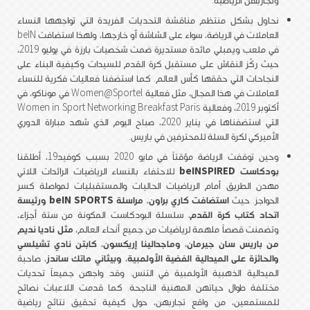
نحاول بشكل منتظم مناقشة التحديات الفريدة التي تواجهها النساء
العاملات في الرياضة، سواء على الشاشة أو خارجها، ولهذا استضافت beIN
في ملعب ويمبلي مائدة مستديرة ضمت شخصيات بارزة في يوليو 2019،
حيث ركَّز النقاش على مستقبل كرة القدم للسيدات وكيفية البناء على
النجاحات التي حققها كأس العالم. كما استضفنا فعاليات فكرية للنساء
العاملات في هذا المجال، مثل فعالية Women@Sportel في موناكو، في
أكتوبر 2019، وفعالية Women in Sport Networking Breakfast Paris
التي استضفناها في يناير 2020، صباح اليوم الذي شهد مباراة الدوري
الأميركي لكرة السلة للمحترفين في باريس.
وحين توقفت الرياضة مؤقتاً في مايو 2020 بسبب كوفيد19، أطلقنا
بودكاست beINSPIRED
للاحتفاء بالنساء الرياضيات الرائدات اللاتي
مهدن الطريق أمام الرياضيات الحاليات والمستقبليات لمواصلة كسر
الحواجز. حيث
استضافت كاري براون
،
مراسلة beIN SPORTS ورئيسة
اتحاد كتاب كرة القدم
، سلسلة البودكاست المكونة من ستة أجزاء،
وتضمنت قصصاً ملهمة لرياضيات من جميع أنحاء العالم،
مثل ناديا نديم
من باريس سان جيرمان، وماجدالينا إريكسون، كابتن نادي تشيلسي
والحائزة على الميدالية الفضية الأولمبية،
وبيثاني ماتك ساندز
، صاحبة
الميدالية الذهبية الأولمبية في التنس. وقد واجهن جميعاً تحديات
مختلفة طوال حياتهن المهنية الناجحة. كما قدمت اللاعبات نصائح
للمستمعين، من واقع تجاربهن، حول كيفية تحقيق نتائج رياضية