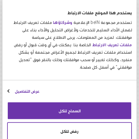
0003-118566-207
Account Number
يستخدم هذا الموقع ملفات الارتباط
MAFRQAQA
Swift Code
تستخدم مجموعة beIN الإعلامية
وشركاؤها
ملفات تعريف الارتباط
لضمان الأداء السليم للخدمات ولأغراض التحليل والأداء بناء على
QA95MAFR000000000003118566207
IBAN
موافقتك. لمزيد من المعلومات، يرجى الاطلاع على سياسة
beIN
Account Name
ملفات تعريف الارتباط
الخاصة بنا. يمكنك في أي وقت قبول أو رفض
استخدام ملفات تعريف الارتباط لجميع الأغراض مجتمعة أو بشكل
QAR
Account Currency
منفرد، وكذلك تغيير أو سحب موافقتك وذلك بالنقر فوق "تعديل
موافقتي" في أسفل كل صفحة.
يرفق مع العطاء الفني نسخه من التأمين
المؤقت، باسم الشركة بموجب خطاب ضمان مصرفي
عرض التفاصيل
صادر من أحد البنوك المحلية أو المعتمدة في دولة
قطر وساري المفعول لمدة (120) يوماً من تاريخ
الاقفال.
السماح للكل
تكون مدة سريان العطاء (90) يوماً من تاريخ
الاقفال.
رفض للكل
تقدم العطاءات منفصلة (فني / مالي) موقعة