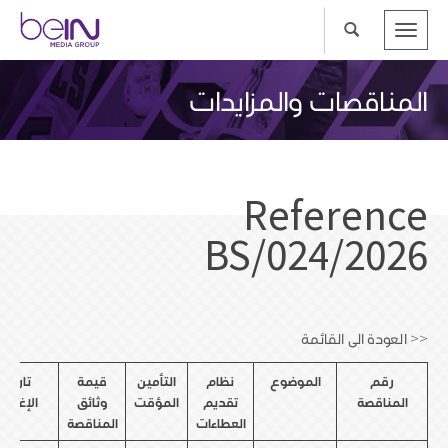
Toggle
navigation
المناقصات والمزايدات
Reference
BS/024/2026
<< العودة الى القائمة
رقم
الموضوع
نظام
التأمين
قيمة
تاريخ
المناقصة
تقديم
المؤقت
وثائق
الإغلاق
العطاءات
المناقصة