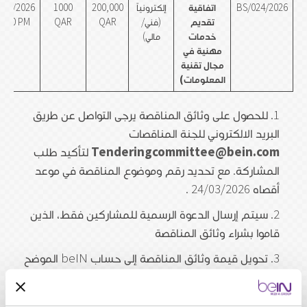
BS/024/2026
اتفاقية
إلكترونياً
200,000
1000
/04/2026
تقديم
(فني/
QAR
QAR
1:30 PM
خدمات
مالي)
مهنية في
مجال تقنية
المعلومات)
للحصول على وثائق المناقصة يرجى التواصل عن طريق
البريد الالكتروني للجنة المناقصات
Tenderingcommittee@bein.com
لتأكيد طلب
المشاركة. مع تحديد رقم وموضوع المناقصة في موعد
أقصاه 24/03/2026 .
سيتم إرسال الدعوة الرسمية للمشاركين فقط، الذين
قاموا بشراء وثائق المناقصة
تحويل قيمة وثائق المناقصة إلى حساب beIN الموضح
أدناه (غير قابل للاسترداد):
MASRAF ALRAYAN – Grand Hamad Branch.
Bank Name