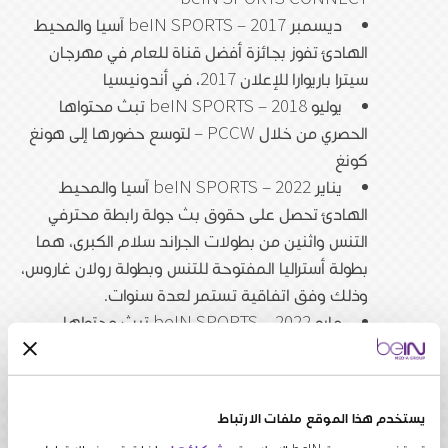
ديسمبر 2017 – beIN SPORTS آسيا والمحيط
الهادئ تفوز بجائزة أفضل قناة للعام في مهرجان
سيترا باريوارا للإعلان 2017، في أندونيسيا
يوليو 2018 – beIN SPORTS تبث محتواها
الحصري من خلال PCCW – لتوسع حضورها إلى هونغ
كونغ
يناير 2022 – beIN SPORTS آسيا والمحيط
الهادئ تحصل على حقوق بث جولة رابطة محترفي
التنس واثنين من بطولات الجراند سلام الكبرى، هما
بطولة أستراليا المفتوحة للتنس وبطولة رولان غاروس،
وذلك وفق اتفاقية تستمر لعدة سنوات.
مايو 2022 – beIN SPORTS تبث محتواها
الحصري على قنوات Unifi TV التابعة لشركة تليكوم
ماليزيا
يناير 2023 – beIN SPORTS آسيا والمحيط
يستخدم هذا الموقع ملفات الارتباط
الهادئ تحصل على حقوق البث الحصري لبطولة العالم