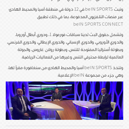
وتبث beIN SPORTS في 12 دولة في منطقة آسيا والمحيط الهادئ
عبر منصات التلفزيون المدفوعة، بما في ذلك تطبيق
beIN SPORTS CONNECT
وتشمل حقوق البث لدينا سباقات فورمولا 1، ودوري أبطال أوروبا،
والدوري الأوروبي، والدوري الإسباني، والدوري الإيطالي، والدوري الفرنسي،
وبطولة أستراليا المفتوحة للتنس، وبطولة رولان غاروس، والجولة
العالمية لرابطة محترفي التنس وغيرها من الفعاليات الرياضية.
وتتخذ beIN SPORTS آسيا والمحيط الهادئ من سنغافورة مقراً لها،
وهي جزء من مجموعة beIN الإعلامية.