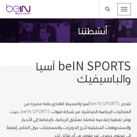
Toggle
navigation
أنشطتنا
beIN SPORTS آسيا
والباسيفيك
تقدم beIN SPORTS آسيا والمحيط الهادئ باقة مميزة من
الفعاليات الرياضية المباشرة عبر شبكة قنوات beIN SPORTS، حيث
توفّر تغطية إعلامية شاملة لعشّاق الرياضة، بالإضافة إلى الأخبار
والاستديوهات التحليلية لأبرز الدوريات والمسابقات حول العالم، إضافةً
إلى محتوى حصري، غير متوفر في أي مكانٍ آخر.