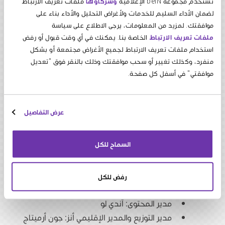
تستخدم مجموعة beIN الإعلامية
وشركاؤها
ملفات تعريف الارتباط
للفورمولا 1 في عشر مناطق في قارة آسيا
لضمان الأداء السليم للخدمات ولأغراض التحليل والأداء بناء على
موافقتك. لمزيد من المعلومات، يرجى الاطلاع على سياسة
ملفات تعريف الارتباط
الخاصة بنا. يمكنك في أي وقت قبول أو رفض
الإدارة
استخدام ملفات تعريف الارتباط لجميع الأغراض مجتمعة أو بشكل
منفرد، وكذلك تغيير أو سحب موافقتك وذلك بالنقر فوق "تعديل
المدير العام: مايك كير
موافقتي" في أسفل كل صفحة.
نائب الرئيس التنفيذي للشؤون المالية: نيراج دادو
نائب رئيس شؤون تكنولوجيا الإعلام والعمليات:
سبيل سالم
عرض التفاصيل
مدير قسم الموارد البشرية والإدارة: باميلا تيو
رئيس قسم الشؤون القانونية: جاسلين تان
السماح للكل
رئيس قسم المبيعات المتكاملة: شاهد سين
رئيس قسم التسويق والاتصالات: ماجدالين نج
رئيس قسم المنتجات الرقمية والابتكار: ويليام
رفض للكل
لي
مدير المحتوى: آندي لو
مدير التوزيع والمدير الإقليمي أنز: جون أرميتاج