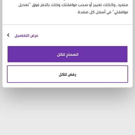
منفرد، وكذلك تغيير أو سحب موافقتك وذلك بالنقر فوق "تعديل
موافقتي" في أسفل كل صفحة.
المناقصات والمزايدات
البيانات الشخصية
شروط الاستخدام
ملفات تعريف الارتباط
عرض التفاصيل
تعديل موافقتي
حقوق النشر © 2026
beIN MEDIA GROUP
السماح للكل
جميع الحقوق محفوظة
ملاحظات قانونية
الإتصال بنا
رفض للكل