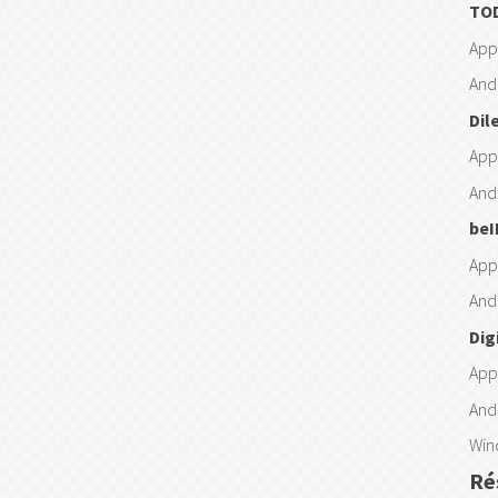
TO
App
And
Dil
App
And
beI
App
And
Dig
App
And
Win
Ré