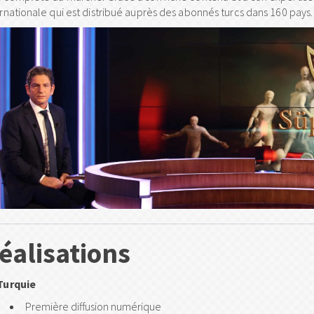
ernationale qui est distribué auprès des abonnés turcs dans 160 pays.
éalisations
Turquie
Première diffusion numérique