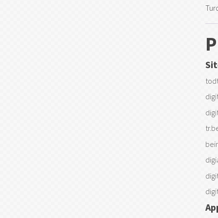
Tur
P
Si
tod
digi
dig
tr.
bei
dig
digi
dig
Ap