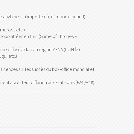
R
re anytime » (n’importe où, n’importe quand)
rheroes etc.)
 sous-titrées en turc (Game of Thrones –
ne diffusée dans la région MENA (beIN İZ)
ğu, etc.)
 licences sur les succès du box-office mondial et
nt après leur diffusion aux États-Unis (+24 /+48)