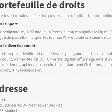
ortefeuille de droits
re les principales chaînes turques en haute définition, les competiti
r le Sport
Superlig turque, la D2 turque, la Premier League anglaise, la Ligue 1
gue de basketball turque, les tournois WTA et toute une série de con
r le divertissement
iturk propose des films et des séries des plus grands studios du 
amount, WarnerMedia (HBO), Universal. Digiturk diffuse également un
ersité démographique du marché turc, notamment CNN International
osport, MTV, Nickelodeon.
dresse
turk
dız Caddesi No: 34 Polat Tower Besiktas
53 Istanbul