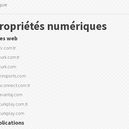
quie
ropriétés numériques
tes web
tv.com.tr
turk.com.tr
iturk.com
beinsports.com
nconnect.com.tr
iavantaj.com
turkplay.com.tr
iturkplay.com
plications