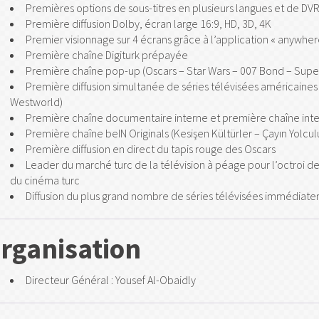
Premières options de sous-titres en plusieurs langues et de DV
Première diffusion Dolby, écran large 16:9, HD, 3D, 4K
Premier visionnage sur 4 écrans grâce à l’application « anywhe
Première chaîne Digiturk prépayée
Première chaîne pop-up (Oscars – Star Wars – 007 Bond – Supe
Première diffusion simultanée de séries télévisées américaines
Westworld)
Première chaîne documentaire interne et première chaîne inter
Première chaîne beIN Originals (Kesişen Kültürler – Çayın Yolculu
Première diffusion en direct du tapis rouge des Oscars
Leader du marché turc de la télévision à péage pour l’octroi de
du cinéma turc
Diffusion du plus grand nombre de séries télévisées immédiateme
rganisation
Directeur Général : Yousef Al-Obaidly