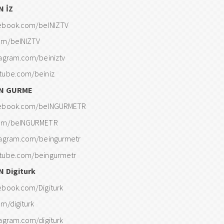
N İZ
ebook.com/beINIZTV
om/beINIZTV
tagram.com/beiniztv
tube.com/beiniz
IN GURME
ebook.com/beINGURMETR
om/beINGURMETR
tagram.com/beingurmetr
tube.com/beingurmetr
N Digiturk
ebook.com/Digiturk
om/digiturk
tagram.com/digiturk