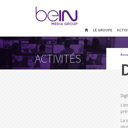
LE GROUPE
ACTIV
ACTIVITÉS
Accu
Digi
L’e
prè
La 
plu