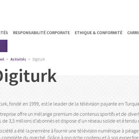
ITÉS
RESPONSABILITÉ CORPORATE
ETHIQUE & CONFORMITÉ
CARRI
eil
Activités
Digiturk
Digiturk
turk, fondé en 1999, est le leader de la télévision payante en Turqui
ntreprise offre un mélange premium de contenus sportifs et de diver
s de 3,5 millions d’abonnés et dispose d’un réseau solide et étendu d
société a été la première à fournir une télévision numérique à péage
s complète du marché. Grâce à son riche contenu et à son expertise