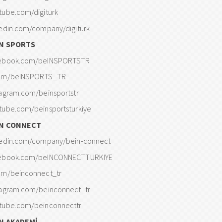
tube.com/digiturk
kedin.com/company/digiturk
IN SPORTS
ebook.com/beINSPORTSTR
om/beINSPORTS_TR
tagram.com/beinsportstr
tube.com/beinsportsturkiye
IN CONNECT
kedin.com/company/bein-connect
ebook.com/beINCONNECTTURKIYE
om/beinconnect_tr
tagram.com/beinconnect_tr
tube.com/beinconnecttr
N AKADEMİ