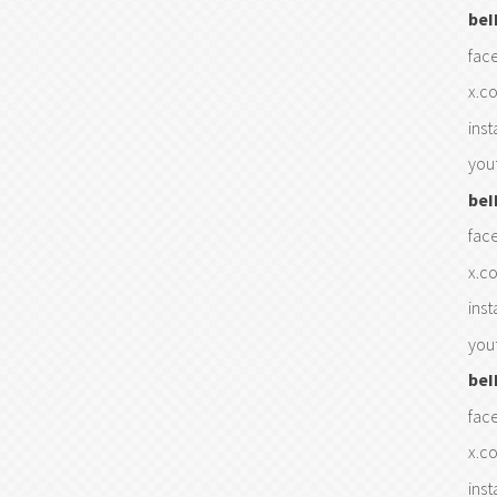
beI
fac
x.c
ins
you
be
fac
x.c
ins
you
beI
fac
x.c
ins