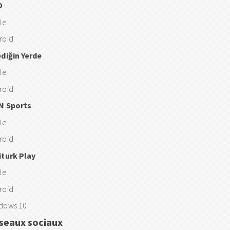
D
le
roid
ediğin Yerde
le
roid
N Sports
le
roid
iturk Play
le
roid
dows 10
seaux sociaux