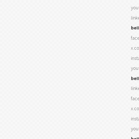
you
lin
be
fac
x.c
ins
you
be
lin
fac
x.c
ins
you
beI