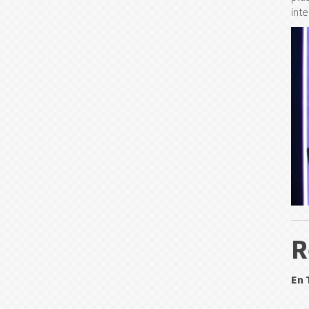
int
R
En 