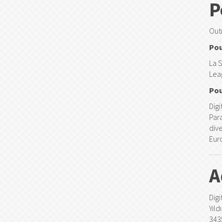
P
Out
Pou
La 
Lea
Pou
Dig
Par
div
Eur
A
Digi
Yıl
343